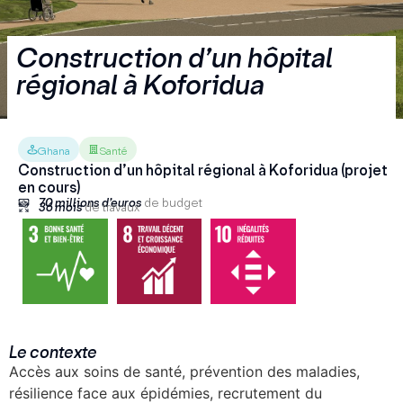
Construction d’un hôpital
régional à Koforidua
Ghana
Santé
Construction d’un hôpital régional à Koforidua (projet
en cours)
70 millions d’euros
de budget
36 mois
de travaux
Le contexte
Accès aux soins de santé, prévention des maladies,
résilience face aux épidémies, recrutement du